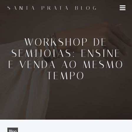
Pular
SANTA PRATA BLOG
para
o
conteúdo
WORKSHOP DE
SEMIJOIAS: ENSINE
E VENDA AO MESMO
TEMPO
Blog