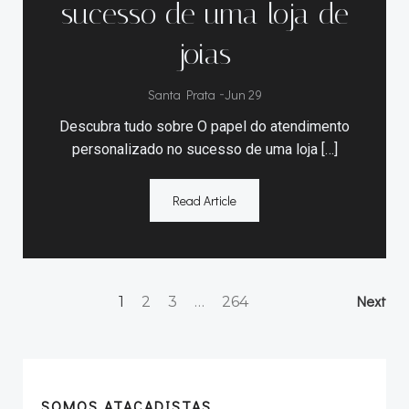
sucesso de uma loja de
joias
Santa Prata
-
Jun 29
Descubra tudo sobre O papel do atendimento
personalizado no sucesso de uma loja […]
Read Article
Posts
Post
Page
Page
Page
Next
Page
1
2
3
…
264
navigation
navi
SOMOS ATACADISTAS