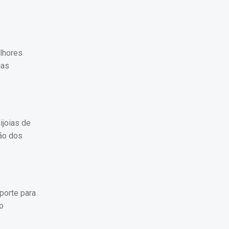
elhores
ias
ijoias de
ção dos
porte para
o