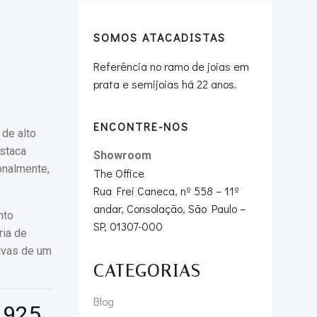
SOMOS ATACADISTAS
A
Referência no ramo de joias em
prata e semijoias há 22 anos.
ENCONTRE-NOS
 de alto
estaca
Showroom
onalmente,
The Office
Rua Frei Caneca, nº 558 – 11º
andar, Consolação, São Paulo –
nto
SP, 01307-000
ria de
ivas de um
CATEGORIAS
Blog
a 925