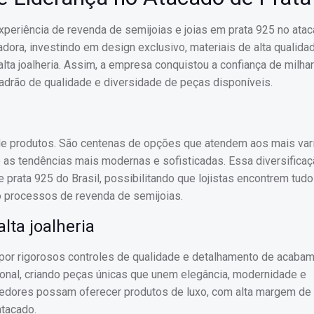
periência de revenda de semijoias e joias em prata 925 no atac
ora, investindo em design exclusivo, materiais de alta qualida
a joalheria. Assim, a empresa conquistou a confiança de milha
padrão de qualidade e diversidade de peças disponíveis.
 de produtos. São centenas de opções que atendem aos mais var
té as tendências mais modernas e sofisticadas. Essa diversifica
e prata 925 do Brasil, possibilitando que lojistas encontrem tu
do processos de revenda de semijoias.
lta joalheria
 por rigorosos controles de qualidade e detalhamento de acaba
ional, criando peças únicas que unem elegância, modernidade e
dedores possam oferecer produtos de luxo, com alta margem de 
atacado.