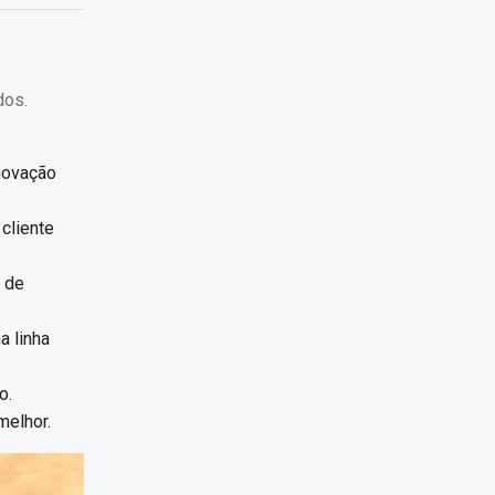
dos.
novação
cliente
a de
 linha
o.
melhor.