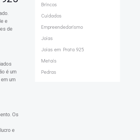
Brincos
ado.
Cuidados
de e
Empreendedorismo
res de
Joias
Joias em Prata 925
Metais
iados
Pedras
ção é um
do em um
mento. Os
lucro e