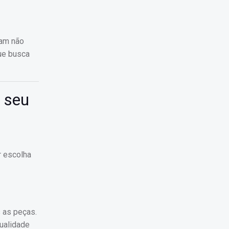
ham não
ue busca
a seu
r escolha
s as peças.
qualidade