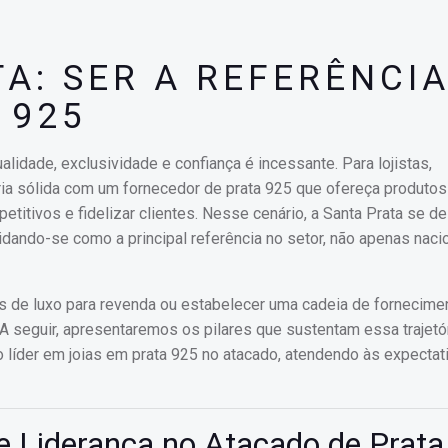
A: SER A REFERÊNCI
 925
lidade, exclusividade e confiança é incessante. Para lojistas,
ia sólida com um fornecedor de prata 925 que ofereça produtos
etitivos e fidelizar clientes. Nesse cenário, a Santa Prata se d
idando-se como a principal referência no setor, não apenas naci
as de luxo para revenda ou estabelecer uma cadeia de fornecime
. A seguir, apresentaremos os pilares que sustentam essa trajetó
líder em joias em prata 925 no atacado, atendendo às expectat
 e Liderança no Atacado de Prat