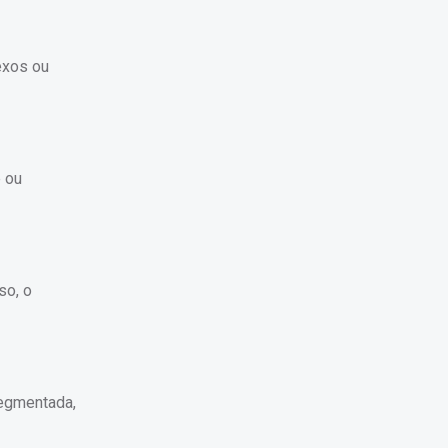
exos ou
e ou
so, o
segmentada,