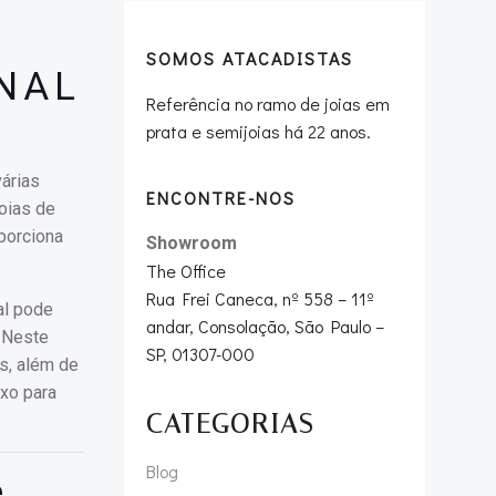
SOMOS ATACADISTAS
NAL
Referência no ramo de joias em
prata e semijoias há 22 anos.
árias
ENCONTRE-NOS
oias de
porciona
Showroom
The Office
Rua Frei Caneca, nº 558 – 11º
al pode
andar, Consolação, São Paulo –
. Neste
SP, 01307-000
s, além de
uxo para
CATEGORIAS
Blog
e