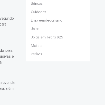
Brincos
Cuidados
 Segundo
Empreendedorismo
para
Joias
Joias em Prata 925
Metais
de joias
Pedras
lusivas e
a.
a revenda
ra, além