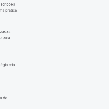
escrições
ma prática.
izadas.
o para
égia cria
na de