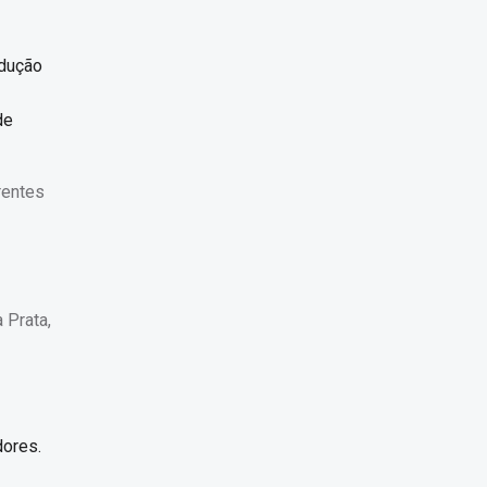
odução
de
rentes
 Prata,
dores.