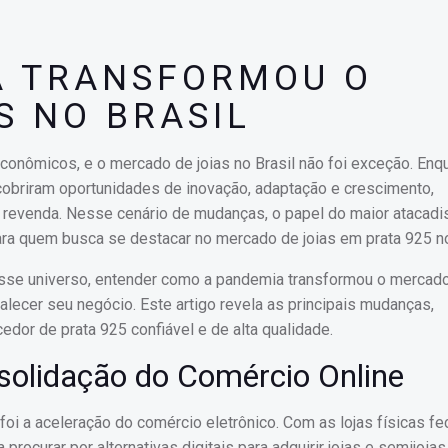
A TRANSFORMOU O
S NO BRASIL
onômicos, e o mercado de joias no Brasil não foi exceção. Enq
cobriram oportunidades de inovação, adaptação e crescimento,
revenda. Nesse cenário de mudanças, o papel do maior atacadi
para quem busca se destacar no mercado de joias em prata 925 n
nesse universo, entender como a pandemia transformou o mercado
alecer seu negócio. Este artigo revela as principais mudanças,
dor de prata 925 confiável e de alta qualidade.
nsolidação do Comércio Online
i a aceleração do comércio eletrônico. Com as lojas físicas f
ocurar por alternativas digitais para adquirir joias e semijoias