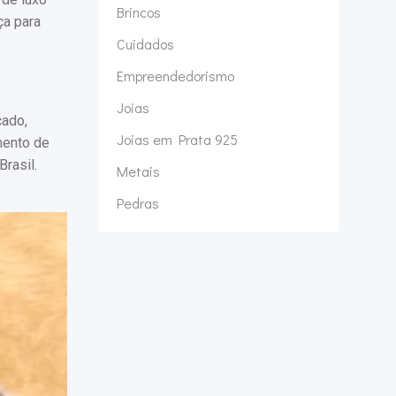
Brincos
ça para
Cuidados
Empreendedorismo
Joias
cado,
Joias em Prata 925
mento de
rasil.
Metais
Pedras