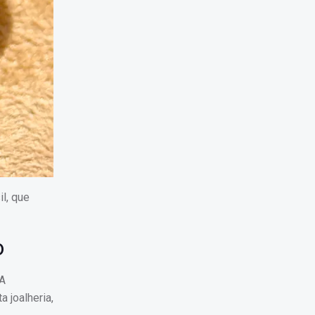
l, que
o
 A
 joalheria,