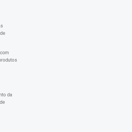
as
 de
, com
 produtos
nto da
 de