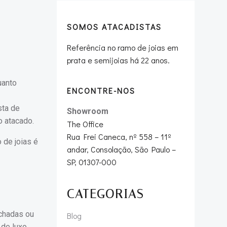
SOMOS ATACADISTAS
Referência no ramo de joias em
prata e semijoias há 22 anos.
uanto
ENCONTRE-NOS
sta de
Showroom
o atacado.
The Office
Rua Frei Caneca, nº 558 – 11º
 de joias é
andar, Consolação, São Paulo –
SP, 01307-000
CATEGORIAS
echadas ou
Blog
 de luxo