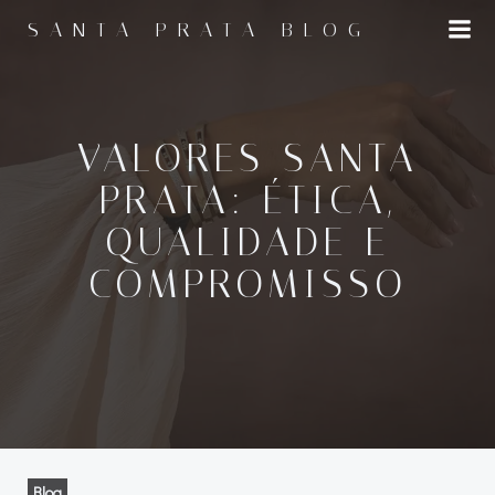
Pular
SANTA PRATA BLOG
para
o
conteúdo
VALORES SANTA
PRATA: ÉTICA,
QUALIDADE E
COMPROMISSO
Blog