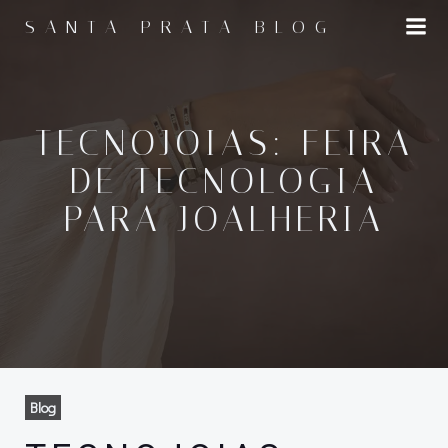
Pular
SANTA PRATA BLOG
para
o
conteúdo
TECNOJOIAS: FEIRA
DE TECNOLOGIA
PARA JOALHERIA
Blog