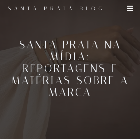
Pular
SANTA PRATA BLOG
para
o
conteúdo
SANTA PRATA NA
MÍDIA:
REPORTAGENS E
MATÉRIAS SOBRE A
MARCA