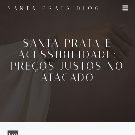
Pular
SANTA PRATA BLOG
para
o
conteúdo
SANTA PRATA E
ACESSIBILIDADE:
PREÇOS JUSTOS NO
ATACADO
Blog