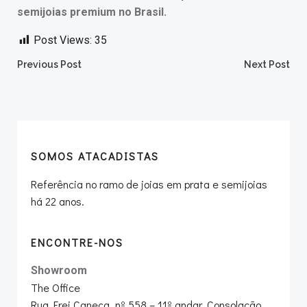
semijoias premium no Brasil.
Post Views:
35
Post
Post
Previous Post
Next Post
navigation
navigation
SOMOS ATACADISTAS
Referência no ramo de joias em prata e semijoias
há 22 anos.
ENCONTRE-NOS
Showroom
The Office
Rua Frei Caneca, nº 558 – 11º andar, Consolação,