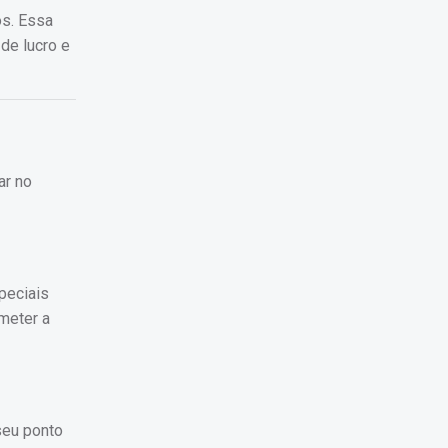
os. Essa
de lucro e
ar no
peciais
meter a
seu ponto