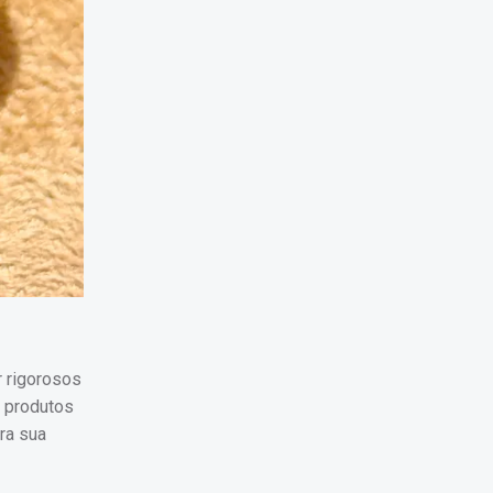
r rigorosos
r produtos
ra sua