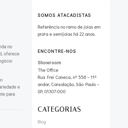
SOMOS ATACADISTAS
Referência no ramo de joias em
prata e semijoias há 22 anos.
enda no
ENCONTRE-NOS
l, oferece
egócio
Showroom
The Office
Rua Frei Caneca, nº 558 – 11º
mo
andar, Consolação, São Paulo –
ariedade e
SP, 01307-000
nte para
CATEGORIAS
Blog