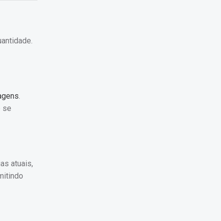
antidade.
tagens
.
ê se
as atuais,
mitindo