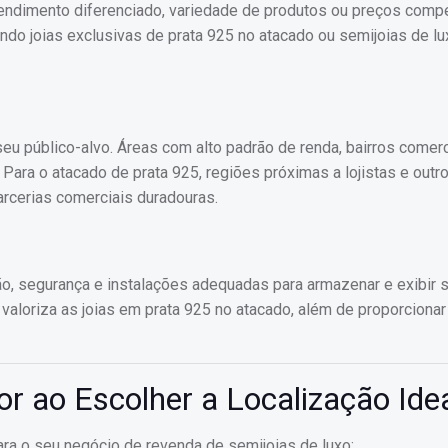
ndimento diferenciado, variedade de produtos ou preços compe
do joias exclusivas de prata 925 no atacado ou semijoias de lu
eu público-alvo. Áreas com alto padrão de renda, bairros comerc
 Para o atacado de prata 925, regiões próximas a lojistas e outr
arcerias comerciais duradouras.
ação, segurança e instalações adequadas para armazenar e exibir 
 valoriza as joias em prata 925 no atacado, além de proporciona
r ao Escolher a Localização Ide
para o seu negócio de revenda de semijoias de luxo: