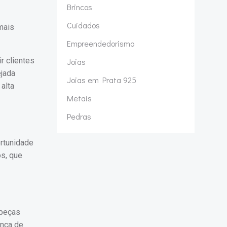
Brincos
Cuidados
mais
Empreendedorismo
r clientes
Joias
ejada
Joias em Prata 925
 alta
Metais
Pedras
rtunidade
os, que
 peças
ença de