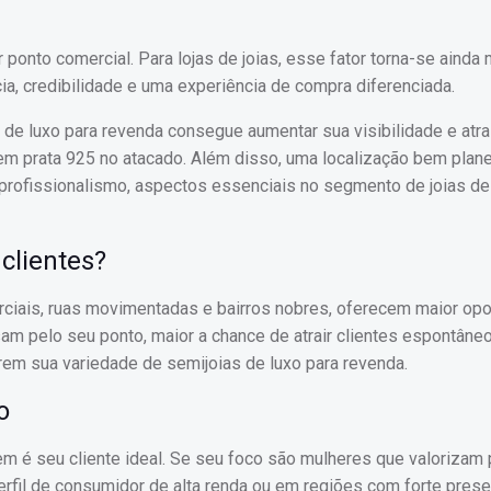
ponto comercial. Para lojas de joias, esse fator torna-se ainda 
ia, credibilidade e uma experiência de compra diferenciada.
de luxo para revenda consegue aumentar sua visibilidade e atrai
 em prata 925 no atacado. Além disso, uma localização bem plan
 e profissionalismo, aspectos essenciais no segmento de joias de
 clientes?
ciais, ruas movimentadas e bairros nobres, oferecem maior opo
m pelo seu ponto, maior a chance de atrair clientes espontâne
em sua variedade de semijoias de luxo para revenda.
o
em é seu cliente ideal. Se seu foco são mulheres que valorizam
perfil de consumidor de alta renda ou em regiões com forte pres