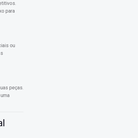
titivos.
xo para
iais ou
os
suas peças.
r uma
al