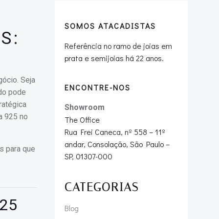
SOMOS ATACADISTAS
S:
Referência no ramo de joias em
prata e semijoias há 22 anos.
gócio. Seja
ENCONTRE-NOS
ido pode
ratégica
Showroom
a 925 no
The Office
Rua Frei Caneca, nº 558 – 11º
andar, Consolação, São Paulo –
os para que
SP, 01307-000
CATEGORIAS
925
Blog