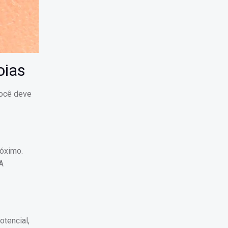
oias
você deve
róximo.
A
otencial,