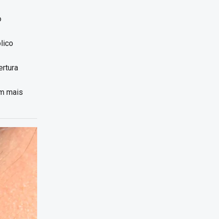
o
lico
ertura
am mais