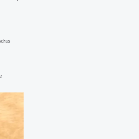
edras
e