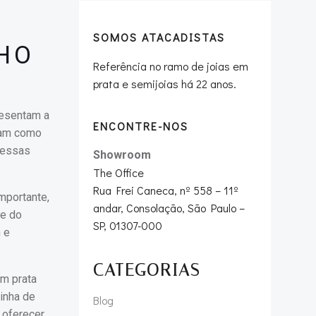
SOMOS ATACADISTAS
NHO
Referência no ramo de joias em
prata e semijoias há 22 anos.
presentam a
ENCONTRE-NOS
am como
 essas
Showroom
The Office
Rua Frei Caneca, nº 558 – 11º
mportante,
andar, Consolação, São Paulo –
 e do
SP, 01307-000
 e
CATEGORIAS
em prata
linha de
Blog
 oferecer