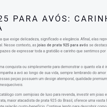
25 PARA AVÓS: CARI
A
a que exige delicadeza, significado e elegância. Afinal, elas re
al. Nesse contexto, as
joias de prata 925 para avós
se destac
apazes de expressar toda a gratidão e carinho que sentimos por
uma conquista ou simplesmente para demonstrar o quanto ela é i
ompanha a avó ao longo de sua vida, sempre lembrando do amor
l, essas peças possuem um design atemporal, qualidade premium
inesquecíveis.
catálogo com semijoias de luxo para revenda, investir em joias 
ata, maior atacadista de prata 925 do Brasil, oferece uma vasta 
te relação custo-benefício. Continue lendo para descobrir como