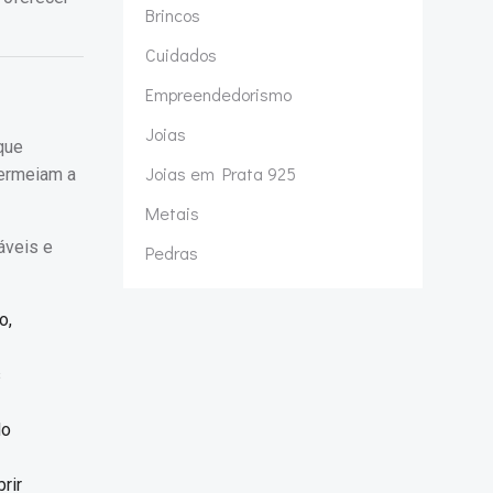
Brincos
Cuidados
Empreendedorismo
Joias
que
Joias em Prata 925
permeiam a
Metais
áveis e
Pedras
o,
s
do
rir