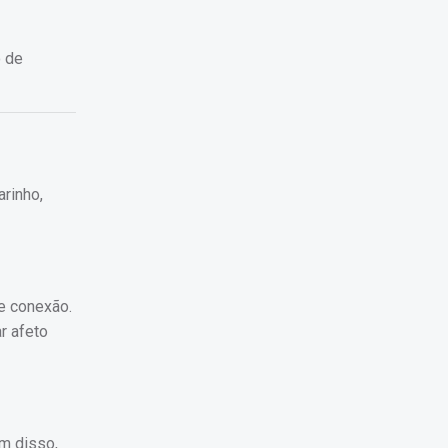
o de
rinho,
e conexão.
r afeto
m disso,