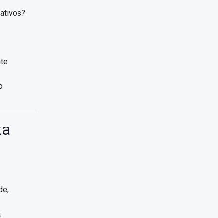
ativos?
nte
o
ta
de,
a