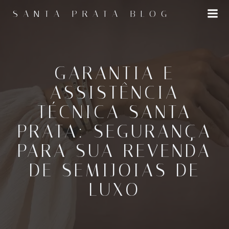
Pular
SANTA PRATA BLOG
para
o
conteúdo
GARANTIA E
ASSISTÊNCIA
TÉCNICA SANTA
PRATA: SEGURANÇA
PARA SUA REVENDA
DE SEMIJOIAS DE
LUXO