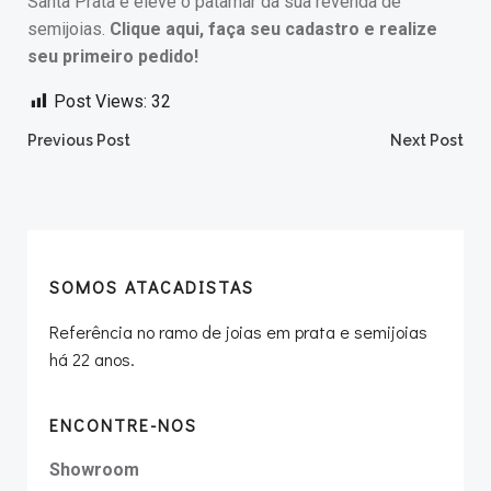
Santa Prata e eleve o patamar da sua revenda de
semijoias.
Clique aqui, faça seu cadastro e realize
seu primeiro pedido!
Post Views:
32
Post
Post
Previous Post
Next Post
navigation
navigation
SOMOS ATACADISTAS
Referência no ramo de joias em prata e semijoias
há 22 anos.
ENCONTRE-NOS
Showroom