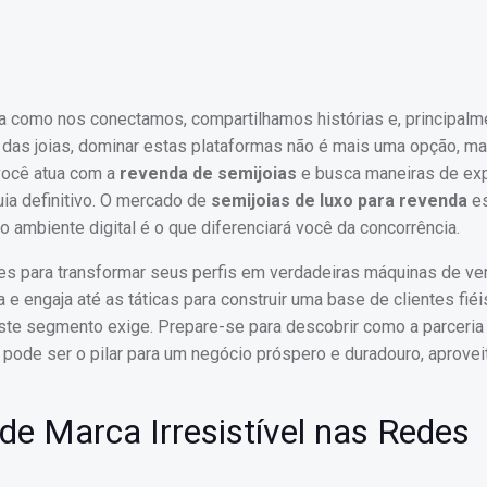
a como nos conectamos, compartilhamos histórias e, principal
das joias, dominar estas plataformas não é mais uma opção, m
você atua com a
revenda de semijoias
e busca maneiras de exp
guia definitivo. O mercado de
semijoias de luxo para revenda
es
 ambiente digital é o que diferenciará você da concorrência.
zes para transformar seus perfis em verdadeiras máquinas de ve
 engaja até as táticas para construir uma base de clientes fié
este segmento exige. Prepare-se para descobrir como a parceri
, pode ser o pilar para um negócio próspero e duradouro, aprove
e Marca Irresistível nas Redes