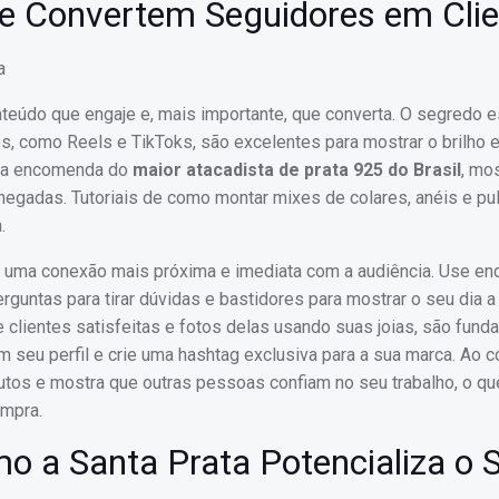
ue Convertem Seguidores em Cli
conteúdo que engaje e, mais importante, que converta. O segredo 
s, como Reels e TikToks, são excelentes para mostrar o brilho e
sua encomenda do
maior atacadista de prata 925 do Brasil
, mo
egadas. Tutoriais de como montar mixes de colares, anéis e pu
.
ar uma conexão mais próxima e imediata com a audiência. Use e
rguntas para tirar dúvidas e bastidores para mostrar o seu dia 
lientes satisfeitas e fotos delas usando suas joias, são fund
m seu perfil e crie uma hashtag exclusiva para a sua marca. Ao c
utos e mostra que outras pessoas confiam no seu trabalho, o q
ompra.
 a Santa Prata Potencializa o 