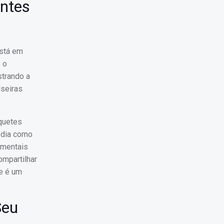
entes
está em
 o
strando a
lseiras
nquetes
a dia como
amentais
ompartilhar
ue é um
Seu