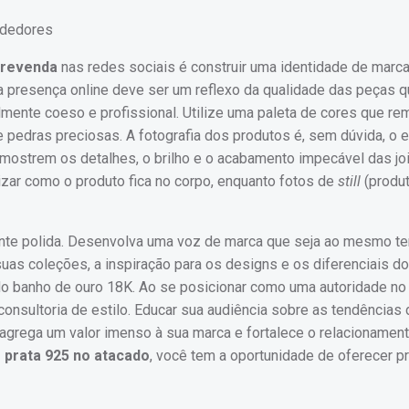
a revenda
nas redes sociais é construir uma identidade de marc
sua presença online deve ser um reflexo da qualidade das peças 
lmente coeso e profissional. Utilize uma paleta de cores que re
e pedras preciosas. A fotografia dos produtos é, sem dúvida, o 
e mostrem os detalhes, o brilho e o acabamento impecável das jo
izar como o produto fica no corpo, enquanto fotos de
still
(produt
ente polida. Desenvolva uma voz de marca que seja ao mesmo 
 suas coleções, a inspiração para os designs e os diferenciais d
 do banho de ouro 18K. Ao se posicionar como uma autoridade no
nsultoria de estilo. Educar sua audiência sobre as tendências 
agrega um valor imenso à sua marca e fortalece o relacionamen
 prata 925 no atacado
, você tem a oportunidade de oferecer p