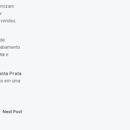
timizam
r
 vendas.
 de
acabamento
ens
e
anta Prata
ais em uma
Next Post