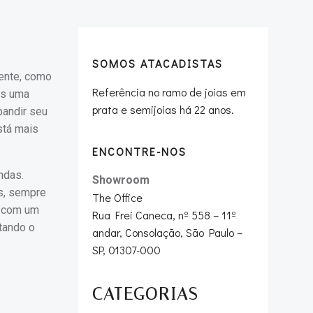
SOMOS ATACADISTAS
mente, como
Referência no ramo de joias em
as uma
prata e semijoias há 22 anos.
andir seu
tá mais
ENCONTRE-NOS
ndas.
Showroom
is, sempre
The Office
a com um
Rua Frei Caneca, nº 558 – 11º
itando o
andar, Consolação, São Paulo –
SP, 01307-000
CATEGORIAS