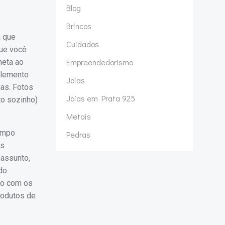
Blog
Brincos
a que
Cuidados
que você
Empreendedorismo
meta ao
elemento
Joias
ias. Fotos
Joias em Prata 925
o sozinho)
Metais
tempo
Pedras
os
 assunto,
do
to com os
rodutos de