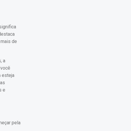
ignifica
 destaca
mais de
, a
 você
 esteja
ras
s e
meçar pela