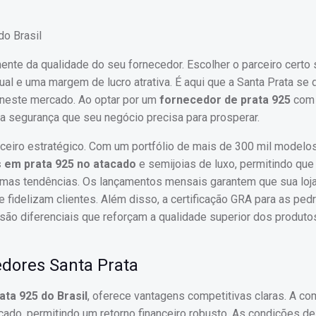
nte da qualidade do seu fornecedor. Escolher o parceiro certo s
ual e uma margem de lucro atrativa. É aqui que a Santa Prata se
neste mercado. Ao optar por um
fornecedor de prata 925
com 
 a segurança que seu negócio precisa para prosperar.
ceiro estratégico. Com um portfólio de mais de 300 mil modelos
s em prata 925 no atacado
e semijoias de luxo, permitindo que
timas tendências. Os lançamentos mensais garantem que sua loja
fidelizam clientes. Além disso, a certificação GRA para as ped
são diferenciais que reforçam a qualidade superior dos produto
edores Santa Prata
ata 925 do Brasil
, oferece vantagens competitivas claras. A co
ado, permitindo um retorno financeiro robusto. As condições de