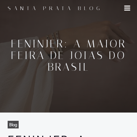
Pular
SANTA PRATA BLOG
para
o
conteúdo
FENINJER: A MAIOR
FEIRA DE JOIAS DO
BRASIL
Blog