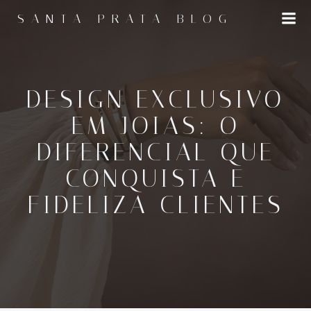
Pular
SANTA PRATA BLOG
para
o
conteúdo
DESIGN EXCLUSIVO
EM JOIAS: O
DIFERENCIAL QUE
CONQUISTA E
FIDELIZA CLIENTES