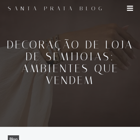
Pular
SANTA PRATA BLOG
para
o
conteúdo
DECORAÇÃO DE LOJA
DE SEMIJOIAS:
AMBIENTES QUE
VENDEM
Blog