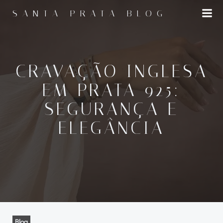
Pular
SANTA PRATA BLOG
para
o
conteúdo
CRAVAÇÃO INGLESA
EM PRATA 925:
SEGURANÇA E
ELEGÂNCIA
Blog