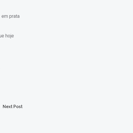
 em prata
ue hoje
s
Next Post