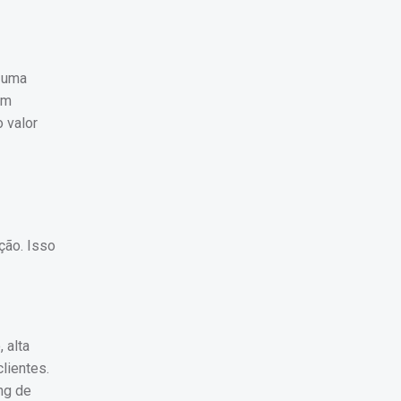
o uma
em
 valor
ção. Isso
 alta
lientes.
ng de