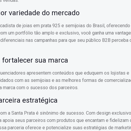
is vendas.
ior variedade do mercado
cadista de joias em prata 925 e semijoias do Brasil, oferecend
a com um portfólio tão amplo e exclusivo, você ganha uma vantag
 diferenciais nas campanhas para que seu público B2B perceba o
 fortalecer sua marca
fluenciadores apresentem conteúdos que eduquem os lojistas e
uidados com as semijoias e as melhores formas de comercializa
a marca com o sucesso dos parceiros.
rceira estratégica
com a Santa Prata é sinônimo de sucesso. Com design exclusivo,
ta apoia seus parceiros com produtos que encantam e fidelizam c
ssa parceria oferece e potencialize suas estratégias de marketi