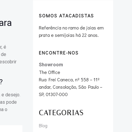
SOMOS ATACADISTAS
ara
Referência no ramo de joias em
prata e semijoias há 22 anos.
, é
ENCONTRE-NOS
 de
escobrir
Showroom
The Office
Rua Frei Caneca, nº 558 – 11º
?
andar, Consolação, São Paulo –
SP, 01307-000
 e desejo.
das pode
na o
CATEGORIAS
Blog