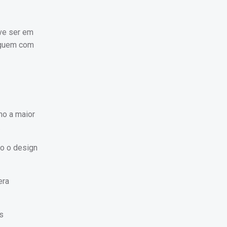
eve ser em
loguem com
mo a maior
.
do o design
era
s