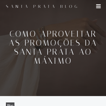
Pular
SANTA PRATA BLOG
para
o
conteúdo
COMO APROVEITAR
AS PROMOÇÕES DA
SANTA PRATA AO
MÁXIMO
Blog