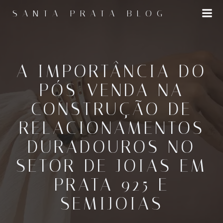
Pular
SANTA PRATA BLOG
para
o
conteúdo
A IMPORTÂNCIA DO
PÓS-VENDA NA
CONSTRUÇÃO DE
RELACIONAMENTOS
DURADOUROS NO
SETOR DE JOIAS EM
PRATA 925 E
SEMIJOIAS