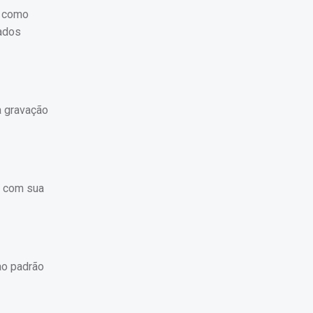
s como
tados
a gravação
m com sua
ao padrão