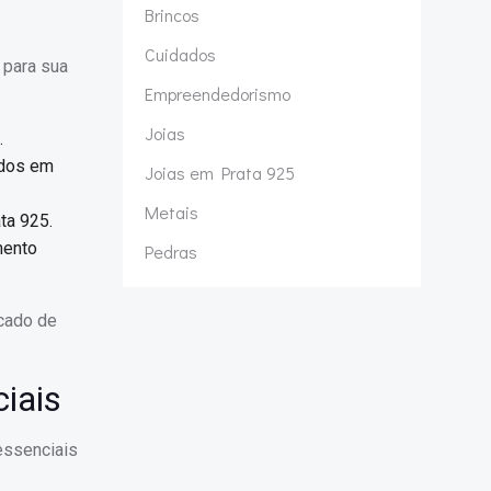
Brincos
Cuidados
 para sua
Empreendedorismo
Joias
.
ados em
Joias em Prata 925
Metais
ta 925.
mento
Pedras
rcado de
ciais
essenciais