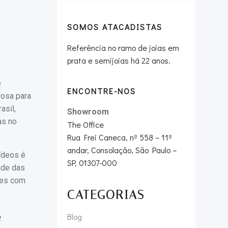
SOMOS ATACADISTAS
Referência no ramo de joias em
prata e semijoias há 22 anos.
e
ENCONTRE-NOS
rosa para
asil,
Showroom
as no
The Office
Rua Frei Caneca, nº 558 – 11º
andar, Consolação, São Paulo –
ídeos é
SP, 01307-000
dade das
tes com
CATEGORIAS
e
Blog