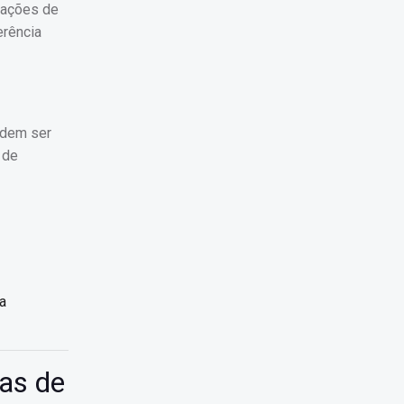
 ações de
erência
odem ser
 de
a
as de