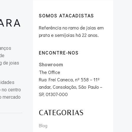
SOMOS ATACADISTAS
PARA
Referência no ramo de joias em
prata e semijoias há 22 anos.
vanços
ENCONTRE-NOS
de
 de joias
Showroom
The Office
Rua Frei Caneca, nº 558 – 11º
nidades
andar, Consolação, São Paulo –
o no centro
SP, 01307-000
 o mercado
CATEGORIAS
Blog