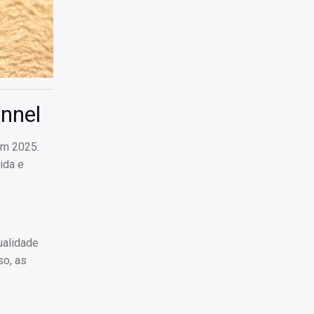
nnel
em 2025.
ida e
ualidade
so, as