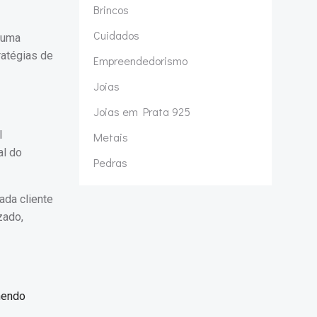
Brincos
Cuidados
 uma
ratégias de
Empreendedorismo
Joias
Joias em Prata 925
l
Metais
al do
Pedras
ada cliente
zado,
lhendo