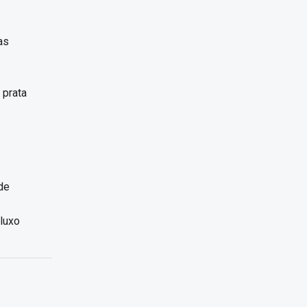
as
 prata
de
 luxo