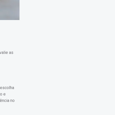
valie as
 escolha
do e
ência no