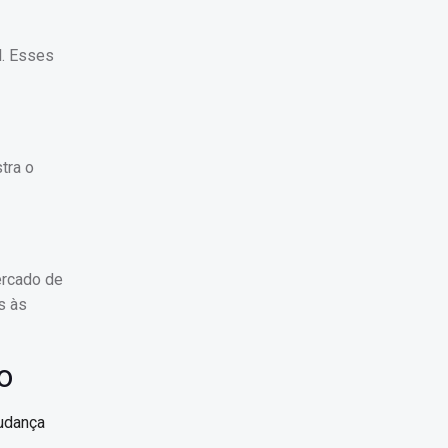
l. Esses
tra o
ercado de
s às
o
mudança