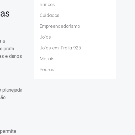
Brincos
ias
Cuidados
Empreendedorismo
Joias
e a
Joias em Prata 925
m prata
tes e danos
Metais
Pedras
o planejada
ção
 permite