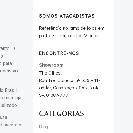
SOMOS ATACADISTAS
Referência no ramo de joias em
prata e semijoias há 22 anos.
ante. O
ENCONTRE-NOS
as
o para
Showroom
 decisivo
The Office
Rua Frei Caneca, nº 558 – 11º
andar, Consolação, São Paulo –
o Brasil,
SP, 01307-000
s uma loja
ializado.
CATEGORIAS
essa
de sucesso
Blog