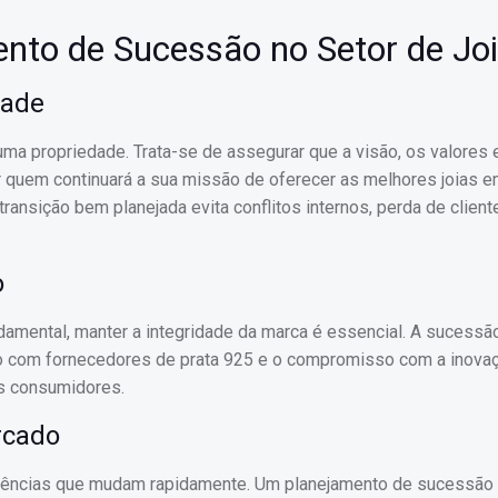
nto de Sucessão no Setor de Jo
dade
uma propriedade. Trata-se de assegurar que a visão, os valores 
quem continuará a sua missão de oferecer as melhores joias e
ransição bem planejada evita conflitos internos, perda de clien
o
ndamental, manter a integridade da marca é essencial. A sucessã
to com fornecedores de prata 925 e o compromisso com a inova
s consumidores.
rcado
ndências que mudam rapidamente. Um planejamento de sucessão