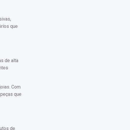
sivas,
órios que
s de alta
ntes
joias. Com
e peças que
dutos de