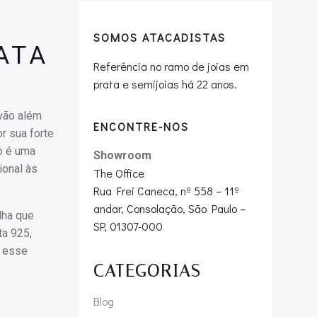
SOMOS ATACADISTAS
ATA
Referência no ramo de joias em
prata e semijoias há 22 anos.
 vão além
ENCONTRE-NOS
r sua forte
o é uma
Showroom
ional às
The Office
Rua Frei Caneca, nº 558 – 11º
andar, Consolação, São Paulo –
lha que
SP, 01307-000
ta 925,
m esse
CATEGORIAS
Blog