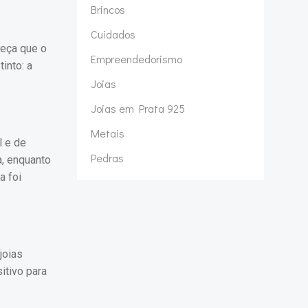
Brincos
Cuidados
peça que o
Empreendedorismo
into: a
Joias
Joias em Prata 925
Metais
l e de
Pedras
a, enquanto
a foi
joias
itivo para