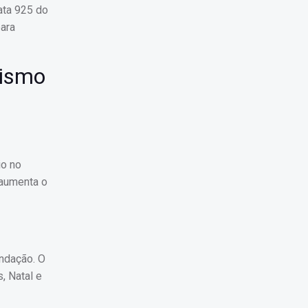
ata 925 do
para
lismo
io no
 aumenta o
ndação. O
, Natal e