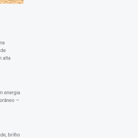
uma
 de
 alta
m energia
porâneo —
de, brilho