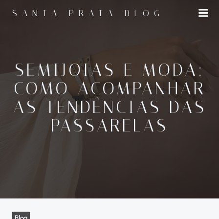
Pular
SANTA PRATA BLOG
para
o
conteúdo
SEMIJOIAS E MODA:
COMO ACOMPANHAR
AS TENDÊNCIAS DAS
PASSARELAS
Blog