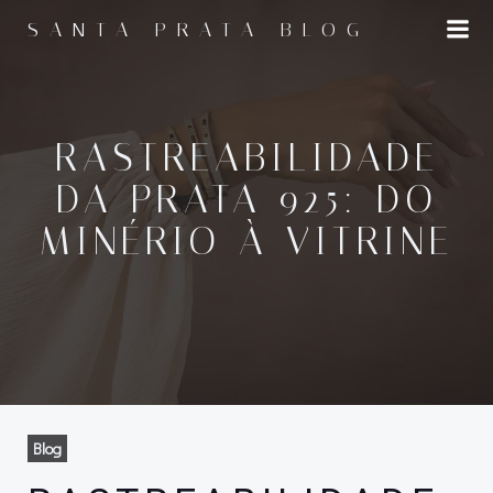
Pular
SANTA PRATA BLOG
para
o
conteúdo
RASTREABILIDADE
DA PRATA 925: DO
MINÉRIO À VITRINE
Blog