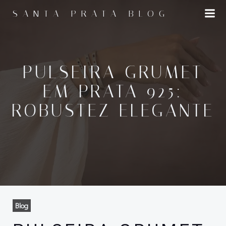
Pular
SANTA PRATA BLOG
para
o
conteúdo
PULSEIRA GRUMET
EM PRATA 925:
ROBUSTEZ ELEGANTE
Blog