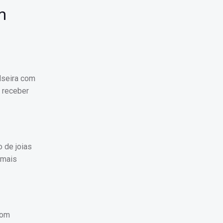
m
lseira com
e receber
 de joias
 mais
com