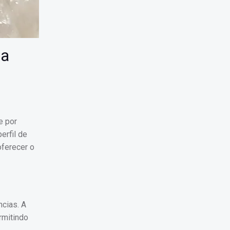
ua
e por
erfil de
oferecer o
ncias. A
rmitindo