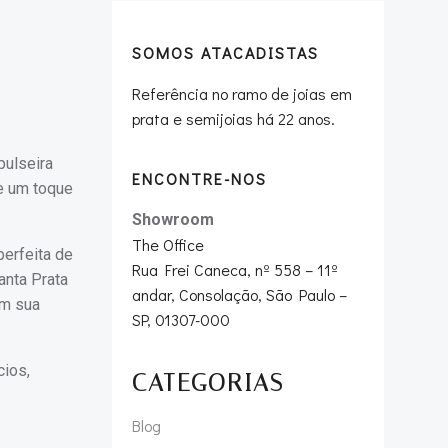
SOMOS ATACADISTAS
Referência no ramo de joias em
prata e semijoias há 22 anos.
pulseira
ENCONTRE-NOS
e um toque
Showroom
The Office
perfeita de
Rua Frei Caneca, nº 558 – 11º
anta Prata
andar, Consolação, São Paulo –
am sua
SP, 01307-000
cios,
CATEGORIAS
Blog