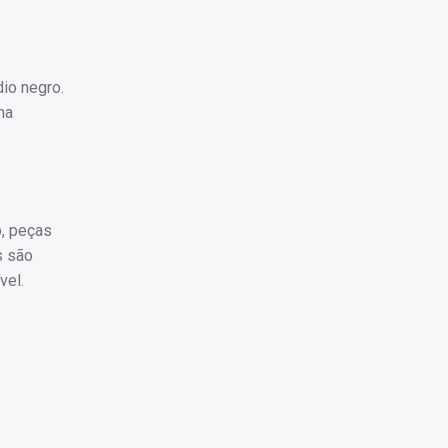
io negro.
ma
, peças
s são
vel.