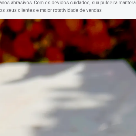
nos abrasivos. Com os devidos cuidados, sua pulseira manterá 
os seus clientes e maior rotatividade de vendas.