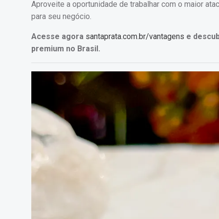
Aproveite a oportunidade de trabalhar com o maior ata
para seu negócio.
Acesse agora
santaprata.com.br/vantagens
e descub
premium no Brasil.