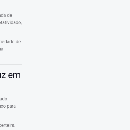
nda de
tatividade,
riedade de
ua
uz em
cado
uxo para
erteira.