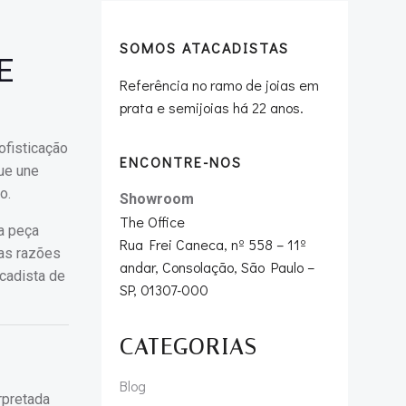
SOMOS ATACADISTAS
E
Referência no ramo de joias em
prata e semijoias há 22 anos.
ofisticação
ENCONTRE-NOS
ue une
o.
Showroom
The Office
sa peça
Rua Frei Caneca, nº 558 – 11º
 as razões
andar, Consolação, São Paulo –
cadista de
SP, 01307-000
CATEGORIAS
Blog
rpretada