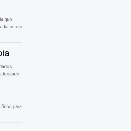
da que
a dia ou em
oia
idados
 adequado
íficos para