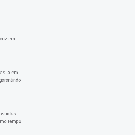
cruz em
tes. Além
garantindo
ssantes.
esmo tempo