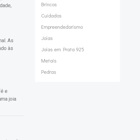
Brincos
idade,
Cuidados
Empreendedorismo
Joias
al. As
ndo às
Joias em Prata 925
Metais
Pedras
fé e
uma joia