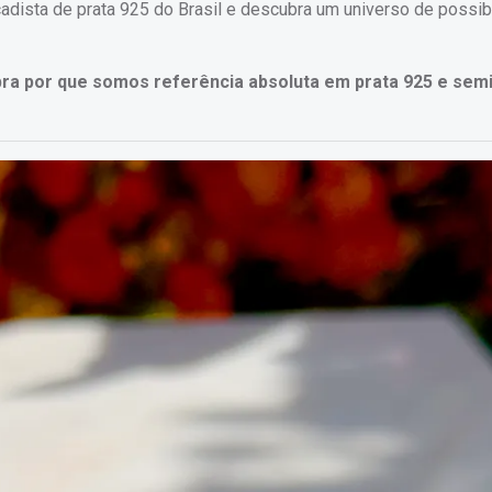
cadista de prata 925 do Brasil e descubra um universo de possib
ra por que somos referência absoluta em prata 925 e semi