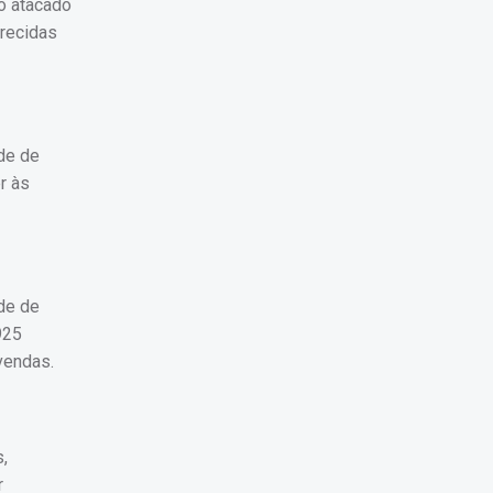
o atacado
erecidas
de de
r às
de de
925
vendas.
,
r