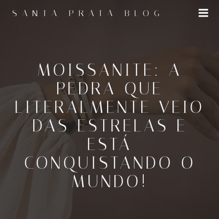
Pular
SANTA PRATA BLOG
para
o
conteúdo
MOISSANITE: A
PEDRA QUE
LITERALMENTE VEIO
DAS ESTRELAS E
ESTÁ
CONQUISTANDO O
MUNDO!