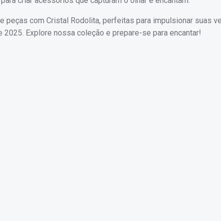
 para criar acessórios que capturam o olhar e encantam.
e peças com Cristal Rodolita, perfeitas para impulsionar suas v
e 2025. Explore nossa coleção e prepare-se para encantar!