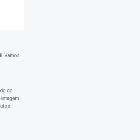
il. Vamos
ado de
 vantagem
dutos