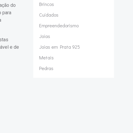
Brincos
zação do
o para
Cuidados
a
Empreendedorismo
Joias
stas
Joias em Prata 925
ável e de
Metais
Pedras