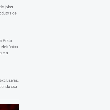
de joias
rodutos de
a Prata,
 eletrônico
s e a
exclusivas,
lecendo sua