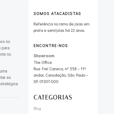
SOMOS ATACADISTAS
:
Referência no ramo de joias em
prata e semijoias há 22 anos.
ões no
ENCONTRE-NOS
s para
ente no
Showroom
The Office
Rua Frei Caneca, nº 558 – 11º
 uma
andar, Consolação, São Paulo –
tar as
SP, 01307-000
stratégica
CATEGORIAS
Blog