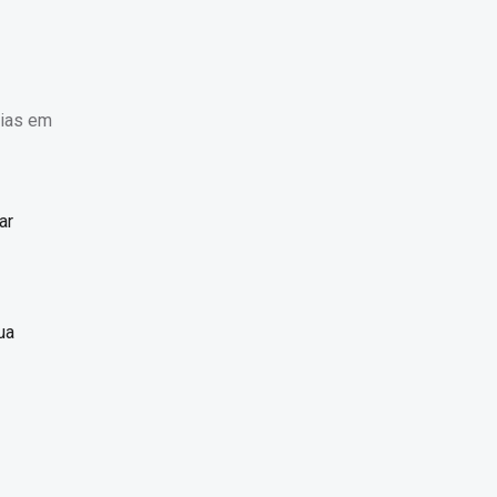
oias em
ar
ua