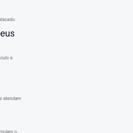
atacado.
Seus
nculo e
ue atendam
imulam o