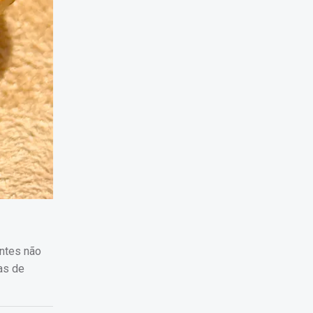
entes não
as de