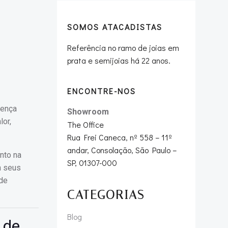
SOMOS ATACADISTAS
Referência no ramo de joias em
prata e semijoias há 22 anos.
ENCONTRE-NOS
sença
Showroom
or,
The Office
Rua Frei Caneca, nº 558 – 11º
andar, Consolação, São Paulo –
nto na
SP, 01307-000
m seus
 de
CATEGORIAS
Blog
 de