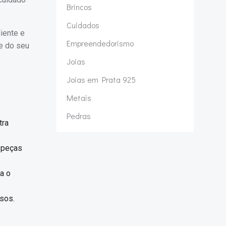
Brincos
Cuidados
liente e
Empreendedorismo
e do seu
Joias
Joias em Prata 925
Metais
Pedras
tra
 peças
a o
asos.