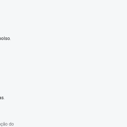
bolso.
as.
ação do