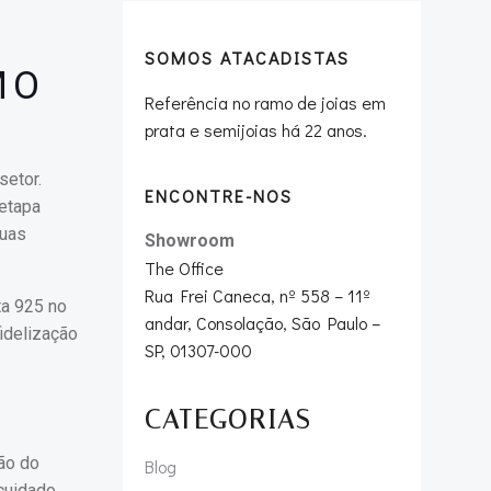
SOMOS ATACADISTAS
MO
Referência no ramo de joias em
prata e semijoias há 22 anos.
setor.
ENCONTRE-NOS
 etapa
suas
Showroom
The Office
Rua Frei Caneca, nº 558 – 11º
ta 925 no
andar, Consolação, São Paulo –
idelização
SP, 01307-000
CATEGORIAS
ção do
Blog
 cuidado