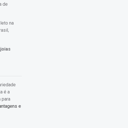
a de
leto na
asil,
joias
ariedade
a é a
 para
vantagens
e