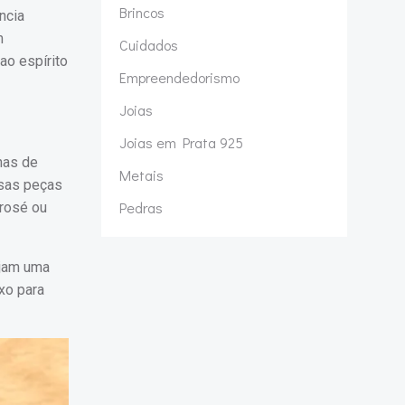
Brincos
ncia
m
Cuidados
ao espírito
Empreendedorismo
Joias
Joias em Prata 925
has de
Metais
ssas peças
Pedras
rosé ou
ejam uma
xo para