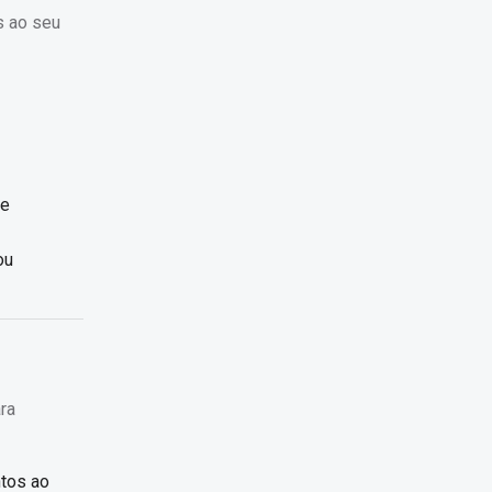
s ao seu
ce
ou
ra
ntos ao