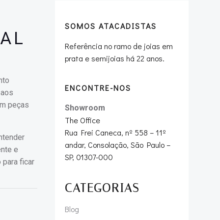
SOMOS ATACADISTAS
CAL
Referência no ramo de joias em
prata e semijoias há 22 anos.
nto
ENCONTRE-NOS
 aos
cam peças
Showroom
The Office
Rua Frei Caneca, nº 558 – 11º
ntender
andar, Consolação, São Paulo –
ente e
SP, 01307-000
 para ficar
CATEGORIAS
Blog