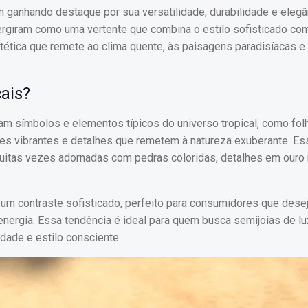
m ganhando destaque por sua versatilidade, durabilidade e elegâ
mergiram como uma vertente que combina o estilo sofisticado co
tética que remete ao clima quente, às paisagens paradisíacas e 
cais?
ram símbolos e elementos típicos do universo tropical, como fol
lores vibrantes e detalhes que remetem à natureza exuberante. E
uitas vezes adornadas com pedras coloridas, detalhes em ouro 
um contraste sofisticado, perfeito para consumidores que des
nergia. Essa tendência é ideal para quem busca semijoias de lu
dade e estilo consciente.