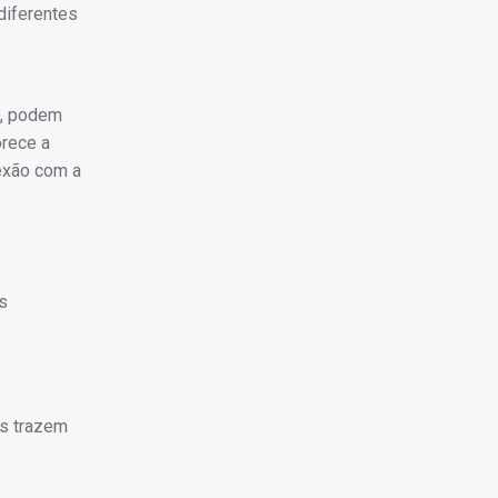
 diferentes
o, podem
orece a
nexão com a
s
es trazem