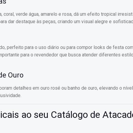
as
oral, verde água, amarelo e rosa, dá um efeito tropical irresistí
a dar destaque às peças, criando um visual alegre e sofisticad
do, perfeito para o uso diário ou para compor looks de festa c
importante para o revendedor que busca atender diferentes estil
de Ouro
poram detalhes em ouro rosé ou banho de ouro, elevando o níve
usividade.
icais ao seu Catálogo de Atacad