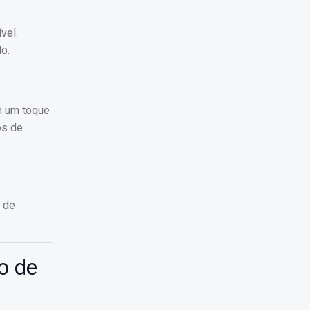
vel.
o.
om um toque
os de
l de
o de