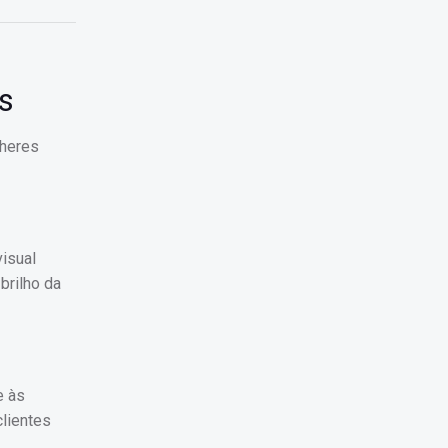
s
lheres
isual
brilho da
e às
lientes