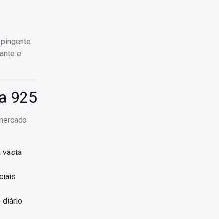
 pingente
ante e
ta 925
 mercado
a vasta
ciais
 diário