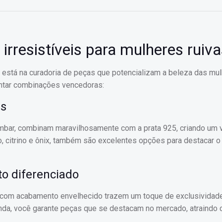
resistíveis para mulheres ruiva
s está na curadoria de peças que potencializam a beleza das mu
ontar combinações vencedoras:
es
âmbar, combinam maravilhosamente com a prata 925, criando um v
, citrino e ônix, também são excelentes opções para destacar o 
o diferenciado
u com acabamento envelhecido trazem um toque de exclusividad
nda, você garante peças que se destacam no mercado, atraindo c