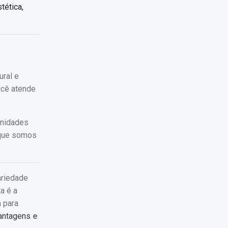
tética,
ural e
ocê atende
unidades
que somos
ariedade
a é a
 para
vantagens
e