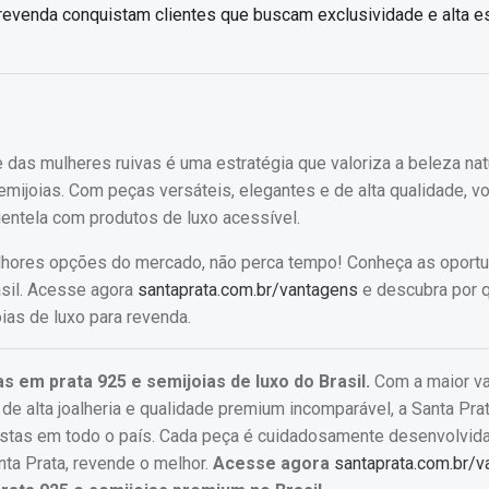
revenda conquistam clientes que buscam exclusividade e alta es
.
 das mulheres ruivas é uma estratégia que valoriza a beleza nat
mijoias. Com peças versáteis, elegantes e de alta qualidade, v
lientela com produtos de luxo acessível.
melhores opções do mercado, não perca tempo! Conheça as oport
asil. Acesse agora
santaprata.com.br/vantagens
e descubra por 
ias de luxo para revenda.
as em prata 925 e semijoias de luxo do Brasil.
Com a maior v
 alta joalheria e qualidade premium incomparável, a Santa Prat
istas em todo o país. Cada peça é cuidadosamente desenvolvida
nta Prata, revende o melhor.
Acesse agora
santaprata.com.br/