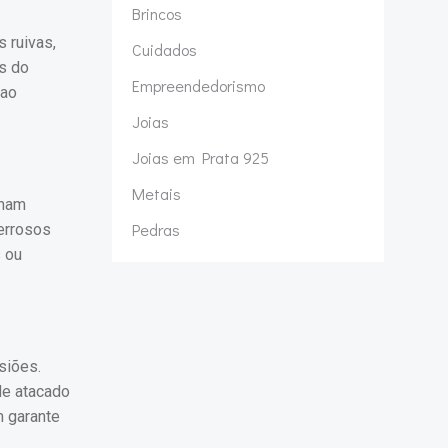
Brincos
 ruivas,
Cuidados
s do
Empreendedorismo
 ao
Joias
Joias em Prata 925
Metais
inam
Pedras
errosos
s ou
siões.
de atacado
m garante