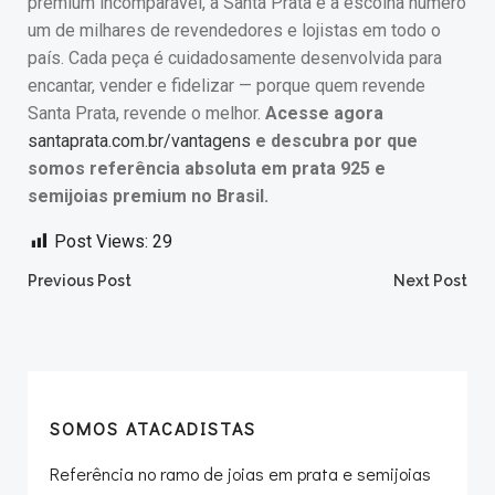
premium incomparável, a Santa Prata é a escolha número
um de milhares de revendedores e lojistas em todo o
país. Cada peça é cuidadosamente desenvolvida para
encantar, vender e fidelizar — porque quem revende
Santa Prata, revende o melhor.
Acesse agora
santaprata.com.br/vantagens
e descubra por que
somos referência absoluta em prata 925 e
semijoias premium no Brasil.
Post Views:
29
Post
Post
Previous Post
Next Post
navigation
navigation
SOMOS ATACADISTAS
Referência no ramo de joias em prata e semijoias