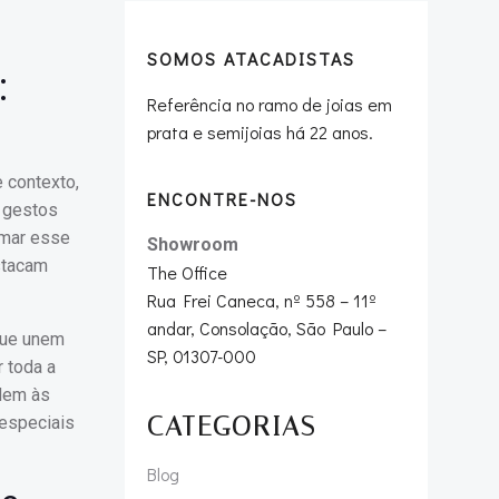
SOMOS ATACADISTAS
:
Referência no ramo de joias em
prata e semijoias há 22 anos.
 contexto,
ENCONTRE-NOS
m gestos
rmar esse
Showroom
stacam
The Office
Rua Frei Caneca, nº 558 – 11º
andar, Consolação, São Paulo –
que unem
SP, 01307-000
r toda a
ndem às
CATEGORIAS
 especiais
Blog