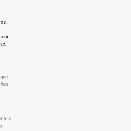
cos.
erior.
vo.
 que
eções
ente e
es