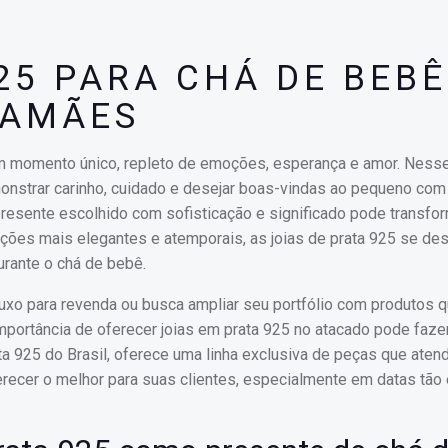
25 PARA CHÁ DE BEBÊ
MAMÃES
m momento único, repleto de emoções, esperança e amor. Nesse
onstrar carinho, cuidado e desejar boas-vindas ao pequeno co
resente escolhido com sofisticação e significado pode transfo
ções mais elegantes e atemporais, as joias de prata 925 se de
rante o chá de bebê.
uxo para revenda ou busca ampliar seu portfólio com produtos 
 importância de oferecer joias em prata 925 no atacado pode faze
rata 925 do Brasil, oferece uma linha exclusiva de peças que ate
ecer o melhor para suas clientes, especialmente em datas tão