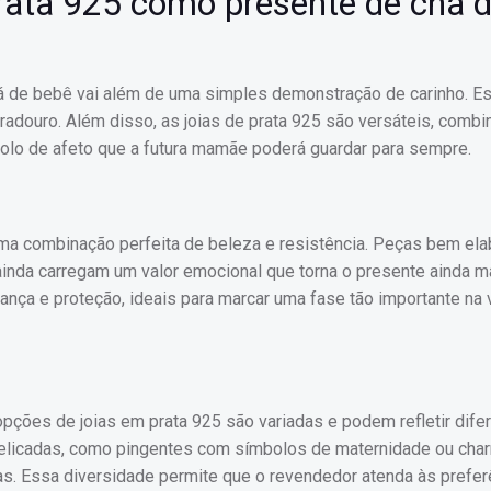
prata 925 como presente de chá 
á de bebê vai além de uma simples demonstração de carinho. E
duradouro. Além disso, as joias de prata 925 são versáteis, com
olo de afeto que a futura mamãe poderá guardar para sempre.
 uma combinação perfeita de beleza e resistência. Peças bem el
 ainda carregam um valor emocional que torna o presente ainda m
ança e proteção, ideais para marcar uma fase tão importante na 
opções de joias em prata 925 são variadas e podem refletir dife
delicadas, como pingentes com símbolos de maternidade ou cha
s. Essa diversidade permite que o revendedor atenda às prefer