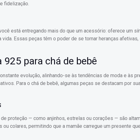
e fidelização.
você está entregando mais do que um acessório: oferece um s
a vida. Essas peças têm o poder de se tornar heranças afetivas
a 925 para chá de bebê
onstante evolução, alinhando-se às tendências de moda e às pr
icativos. Para o chá de bebê, algumas peças se destacam por su
s
e proteção — como anjinhos, estrelas ou corações — são alta
 ou colares, permitindo que a mamãe carregue um presente qu