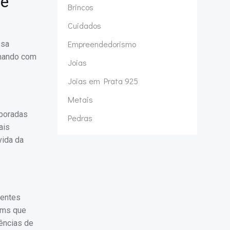
de
Brincos
Cuidados
Empreendedorismo
ssa
binando com
Joias
Joias em Prata 925
Metais
aboradas
Pedras
ais
vida da
rentes
rms que
ências de