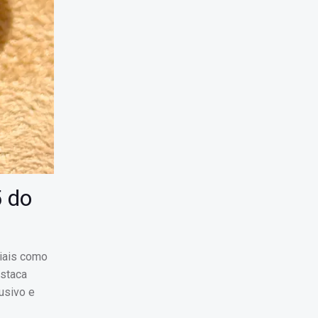
5 do
iais como
estaca
usivo e