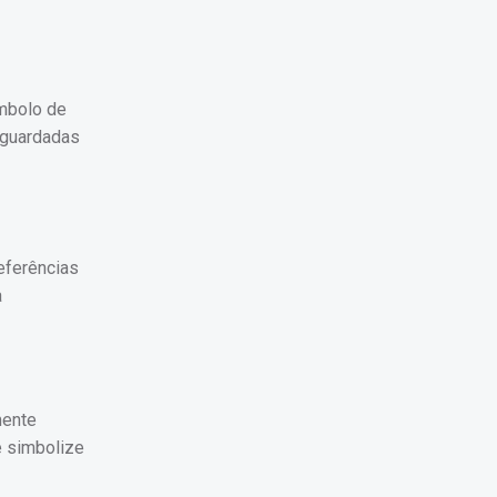
ímbolo de
, guardadas
eferências
a
mente
e simbolize