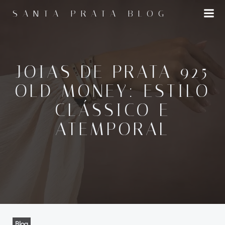
Pular
SANTA PRATA BLOG
para
o
conteúdo
JOIAS DE PRATA 925
OLD MONEY: ESTILO
CLÁSSICO E
ATEMPORAL
Blog