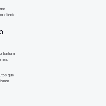
smo
or clientes
o
ue tenham
e nas
dutos que
uistam