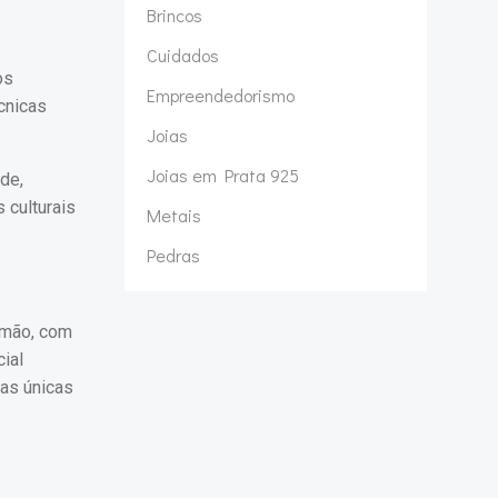
Brincos
Cuidados
os
Empreendedorismo
cnicas
Joias
Joias em Prata 925
de,
 culturais
Metais
Pedras
à mão, com
ial
as únicas