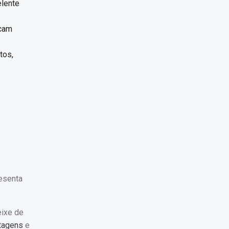
elente
scam
tos,
resenta
eixe de
ntagens
e