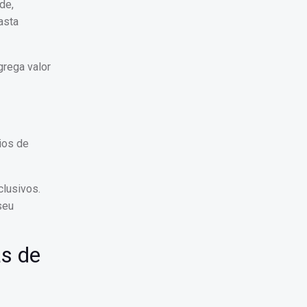
de,
asta
grega valor
rios de
lusivos.
seu
as de