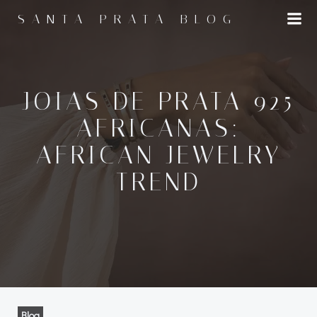
Pular
SANTA PRATA BLOG
para
o
conteúdo
JOIAS DE PRATA 925
AFRICANAS:
AFRICAN JEWELRY
TREND
Blog