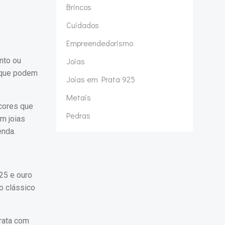
Brincos
Cuidados
Empreendedorismo
nto ou
Joias
s que podem
Joias em Prata 925
Metais
 cores que
Pedras
em joias
enda.
25 e ouro
o clássico
rata com