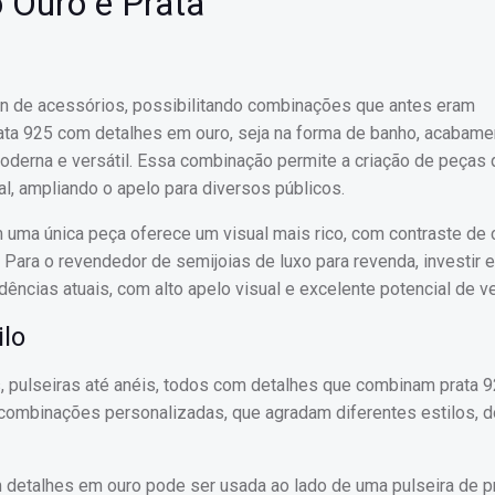
 Ouro e Prata
gn de acessórios, possibilitando combinações que antes eram
ata 925 com detalhes em ouro, seja na forma de banho, acabame
oderna e versátil. Essa combinação permite a criação de peça
l, ampliando o apelo para diversos públicos.
m uma única peça oferece um visual mais rico, com contraste de
 Para o revendedor de semijoias de luxo para revenda, investir 
ências atuais, com alto apelo visual e excelente potencial de v
ilo
s, pulseiras até anéis, todos com detalhes que combinam prata 9
 combinações personalizadas, que agradam diferentes estilos, d
 detalhes em ouro pode ser usada ao lado de uma pulseira de p