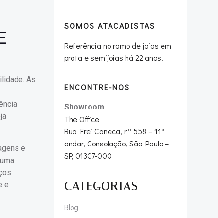
SOMOS ATACADISTAS
E
Referência no ramo de joias em
prata e semijoias há 22 anos.
ilidade. As
ENCONTRE-NOS
ência
Showroom
ja
The Office
Rua Frei Caneca, nº 558 – 11º
andar, Consolação, São Paulo –
tagens e
SP, 01307-000
e uma
eços
CATEGORIAS
e e
Blog