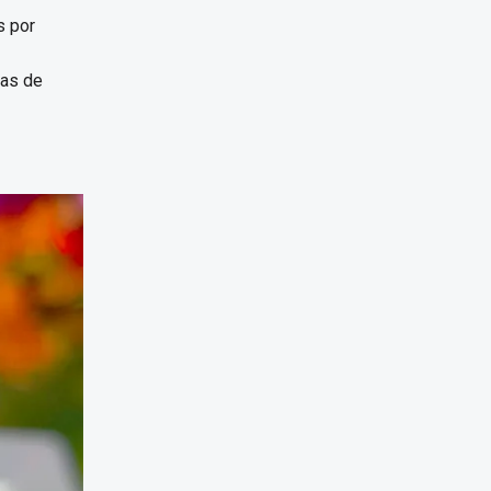
s por
ias de