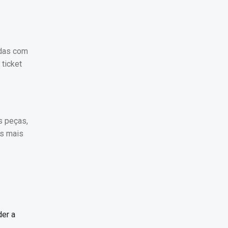
idas com
ticket
s peças,
os mais
der a