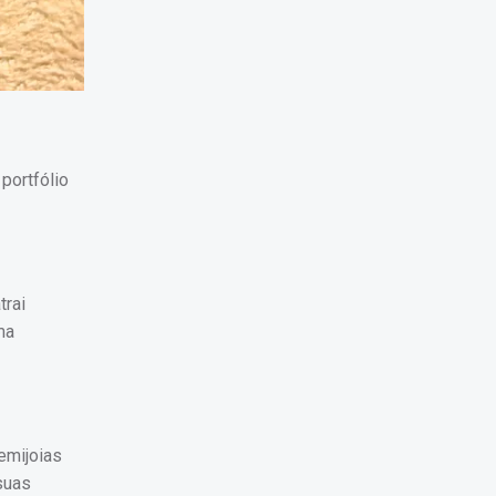
portfólio
trai
ma
emijoias
suas