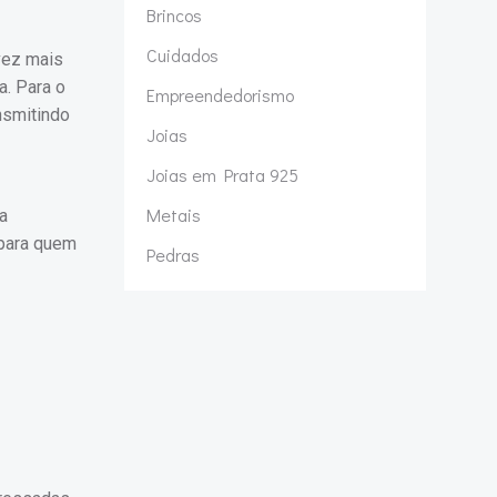
Brincos
Cuidados
vez mais
a. Para o
Empreendedorismo
nsmitindo
Joias
Joias em Prata 925
Metais
ma
 para quem
Pedras