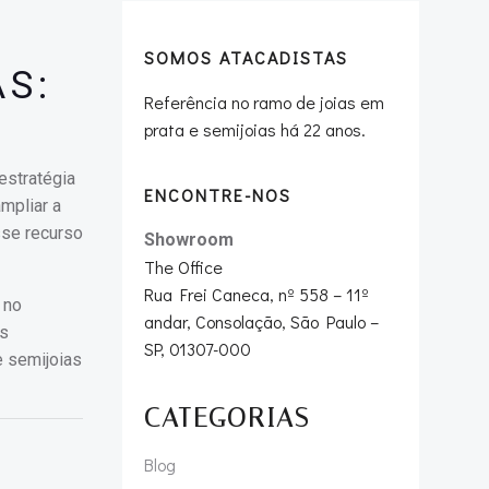
SOMOS ATACADISTAS
S:
Referência no ramo de joias em
prata e semijoias há 22 anos.
estratégia
ENCONTRE-NOS
mpliar a
sse recurso
Showroom
The Office
Rua Frei Caneca, nº 558 – 11º
 no
andar, Consolação, São Paulo –
as
SP, 01307-000
e semijoias
CATEGORIAS
Blog