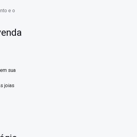
nto e o
evenda
cem sua
s joias