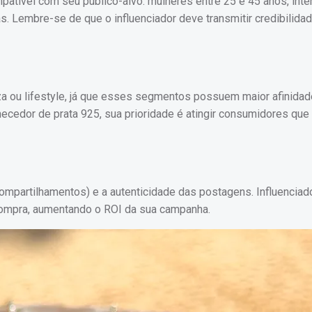
patível com seu público-alvo: mulheres entre 25 e 45 anos, int
. Lembre-se de que o influenciador deve transmitir credibilida
za ou lifestyle, já que esses segmentos possuem maior afinida
ecedor de prata 925, sua prioridade é atingir consumidores que
 compartilhamentos) e a autenticidade das postagens. Influencia
compra, aumentando o ROI da sua campanha.