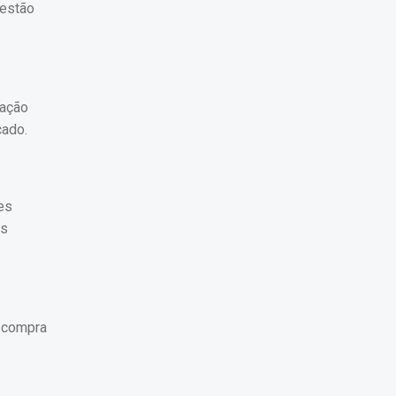
 estão
dação
cado.
es
as
a compra