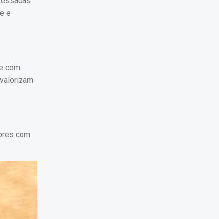
eressadas
de e
de com
 valorizam
dores com