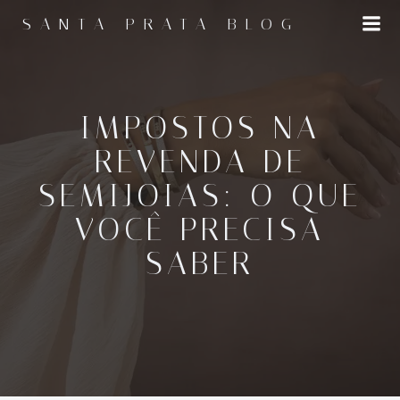
Pular
SANTA PRATA BLOG
para
o
conteúdo
IMPOSTOS NA
REVENDA DE
SEMIJOIAS: O QUE
VOCÊ PRECISA
SABER