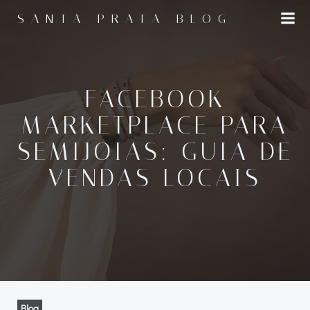
Pular
SANTA PRATA BLOG
para
o
conteúdo
FACEBOOK
MARKETPLACE PARA
SEMIJOIAS: GUIA DE
VENDAS LOCAIS
Blog