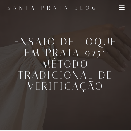
Pular
SANTA PRATA BLOG
para
o
conteúdo
ENSAIO DE TOQUE
EM PRATA 925:
MÉTODO
TRADICIONAL DE
VERIFICAÇÃO