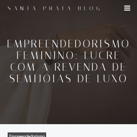
Pular
SANTA PRATA BLOG
para
o
conteúdo
EMPREENDEDORISMO
FEMININO: LUCRE
COM A REVENDA DE
SEMIJOIAS DE LUXO
Empreendedorismo