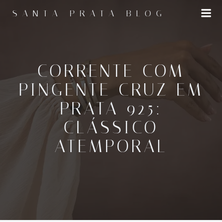
Pular
SANTA PRATA BLOG
para
o
conteúdo
CORRENTE COM
PINGENTE CRUZ EM
PRATA 925:
CLÁSSICO
ATEMPORAL