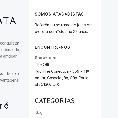
SOMOS ATACADISTAS
ATA
Referência no ramo de joias em
prata e semijoias há 22 anos.
 conquistar
ENCONTRE-NOS
combinando
a ampliar
Showroom
.
The Office
Rua Frei Caneca, nº 558 – 11º
as de luxo
andar, Consolação, São Paulo –
 vantagens
SP, 01307-000
CATEGORIAS
r é
Blog