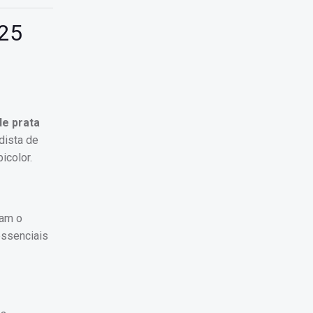
925
e prata
dista de
icolor.
çam o
essenciais