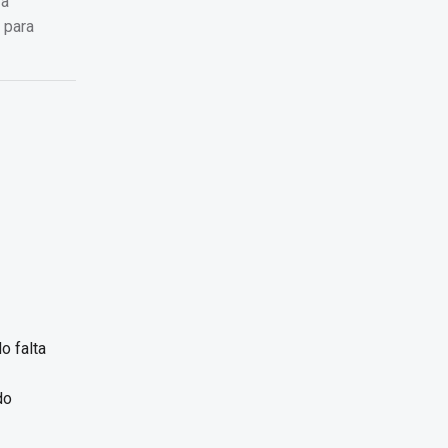
 a
 para
o falta
do