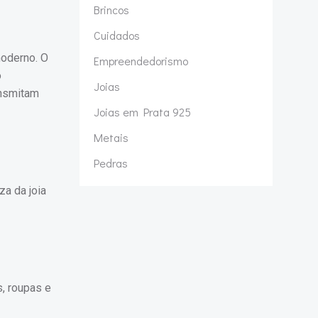
Brincos
Cuidados
moderno. O
Empreendedorismo
o
Joias
ansmitam
Joias em Prata 925
Metais
Pedras
a da joia
, roupas e