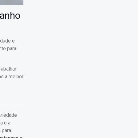
Banho
idade e
nte para
rabalhar
s a melhor
ariedade
a é a
 para